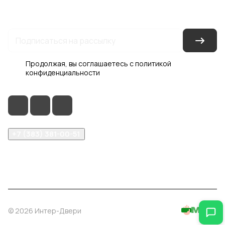
Условия доставки
Контакты
Магазины
Гарантия на товар
Документы
Оферта
Продолжая, вы соглашаетесь с
политикой
конфиденциальности
+7 (383) 381-00-51
inter-dveri@bk.ru
проспект Дзержинского, д. 1/4, эт. 2
© 2026 Интер-Двери