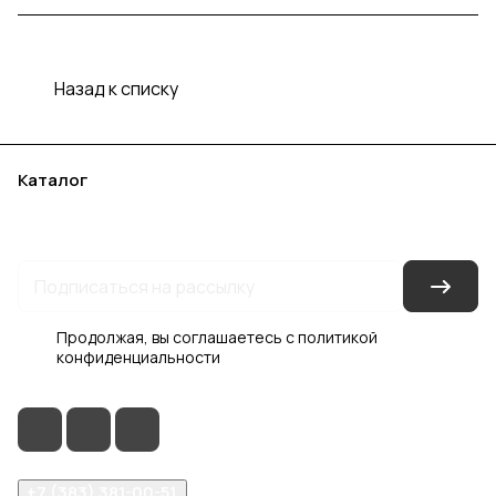
Назад к списку
Каталог
Акции
Бренды
Услуги
Блог
Условия оплаты
Условия доставки
Контакты
Магазины
Гарантия на товар
Документы
Оферта
Продолжая, вы соглашаетесь с
политикой
конфиденциальности
+7 (383) 381-00-51