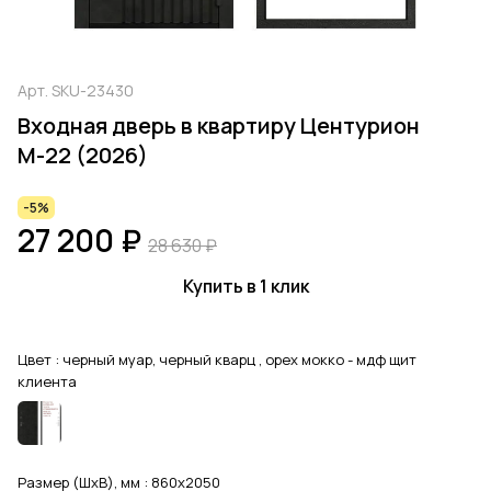
Арт.
SKU-23430
Входная дверь в квартиру Центурион
М-22 (2026)
-5%
27 200 ₽
28 630 ₽
Купить в 1 клик
Цвет :
черный муар, черный кварц , орех мокко - мдф щит
клиента
Размер (ШхВ), мм :
860x2050