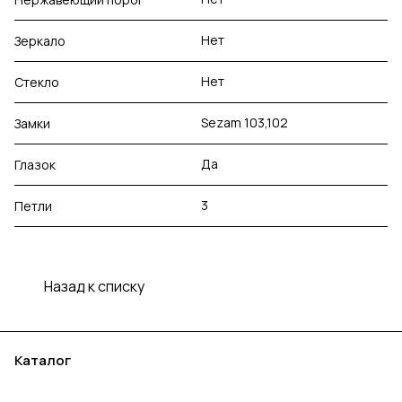
Нет
Зеркало
Нет
Стекло
Sezam 103,102
Замки
Да
Глазок
3
Петли
Назад к списку
Каталог
Акции
Бренды
Услуги
Блог
Условия оплаты
Условия доставки
Контакты
Магазины
Гарантия на товар
Документы
Оферта