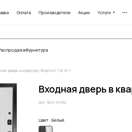
авка
Оплата
Производители
Акции
Услуги
Распродажа
Фурнитура
ная дверь в квартиру Форпост ТД 10-1
Входная дверь в ква
Арт.
SKU-14782
Цвет :
Белый