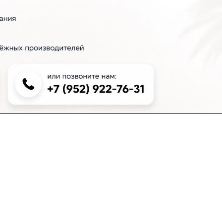
+7 (383) 381-00-51
inter-dveri@bk.ru
проспект Дзержинского, д. 1/4, эт. 2