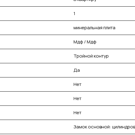
1
минеральная плита
Мдф / Мдф
Тройной контур
Да
Нет
Нет
Нет
Замок основной: цилиндро