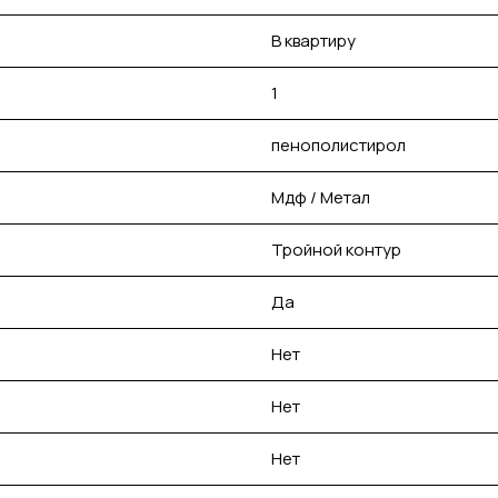
В квартиру
1
пенополистирол
Мдф / Метал
Тройной контур
Да
Нет
Нет
Нет