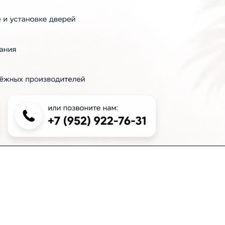
+7 (383) 381-00-51
inter-dveri@bk.ru
проспект Дзержинского, д. 1/4, эт. 2