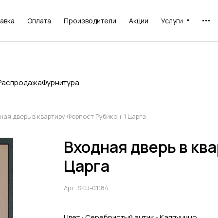
авка
Оплата
Производители
Акции
Услуги
Распродажа
Фурнитура
ная дверь в квартиру Форпост Рубикон-1 Царга
Входная дверь в кв
Царга
Арт.
SKU-01184
Цвет :
Серебристый антик - Каппучино