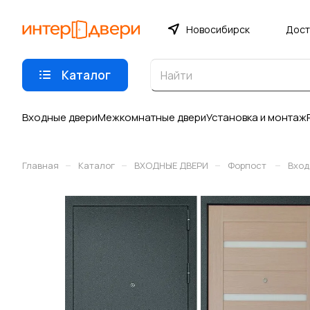
Новосибирск
Дост
Каталог
Входные двери
Межкомнатные двери
Установка и монтаж
–
–
–
–
Главная
Каталог
ВХОДНЫЕ ДВЕРИ
Форпост
Вход