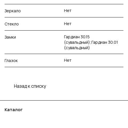
Нет
Зеркало
Нет
Стекло
Гардиан 30.15
Замки
(сувальдный);Гардиан 30.01
(сувальдный)
Нет
Глазок
Назад к списку
Каталог
Акции
Бренды
Услуги
Блог
Условия оплаты
Условия доставки
Контакты
Магазины
Гарантия на товар
Документы
Оферта