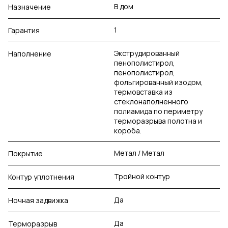
В дом
Назначение
1
Гарантия
Экструдированный
Наполнение
пенополистирол,
пенополистирол,
фольгированный изодом,
термовставка из
стеклонаполненного
полиамида по периметру
терморазрыва полотна и
короба.
Метал / Метал
Покрытие
Тройной контур
Контур уплотнения
Да
Ночная задвижка
Да
Терморазрыв