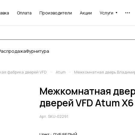
авка
Оплата
Производители
Акции
Услуги
Распродажа
Фурнитура
–
–
кая фабрика дверей VFD
Atum
Межкомнатная дверь Владимир
Межкомнатная двер
дверей VFD Atum X6
Арт.
SKU-02291
Цвет :
ДУБ БЕЛЫЙ