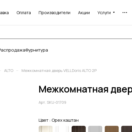
авка
Оплата
Производители
Акции
Услуги
Распродажа
Фурнитура
–
–
ALTO
Межкомнатная дверь VELLDoris ALTO 2P
Межкомнатная дверь
Арт.
SKU-01709
Цвет :
Орех каштан