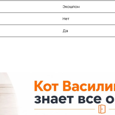
Экошпон
Нет
Да