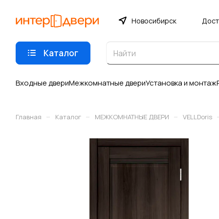
Новосибирск
Дост
Каталог
Входные двери
Межкомнатные двери
Установка и монтаж
–
–
–
Главная
Каталог
МЕЖКОМНАТНЫЕ ДВЕРИ
VELLDoris