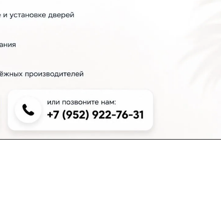
+7 (383) 381-00-51
inter-dveri@bk.ru
проспект Дзержинского, д. 1/4, эт. 2