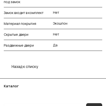
под замок
Нет
Замок входит в комплект
Экошпон
Материал покрытия
Нет
Скрытые двери
Да
Раздвижные двери
Назад к списку
Каталог
Акции
Бренды
Услуги
Блог
Условия оплаты
Условия доставки
Контакты
Магазины
Гарантия на товар
Документы
Оферта