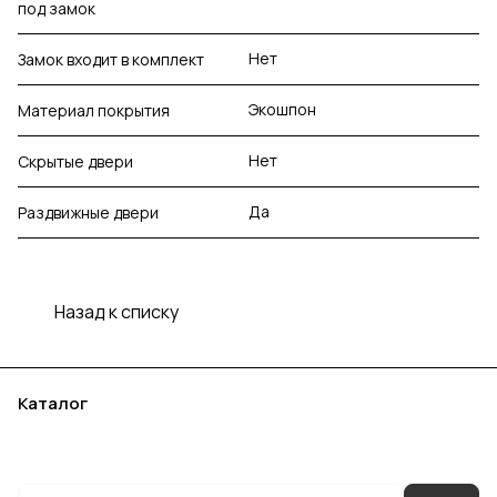
под замок
Нет
Замок входит в комплект
Экошпон
Материал покрытия
Нет
Скрытые двери
Да
Раздвижные двери
Назад к списку
Каталог
Акции
Бренды
Услуги
Блог
Условия оплаты
Условия доставки
Контакты
Магазины
Гарантия на товар
Документы
Оферта