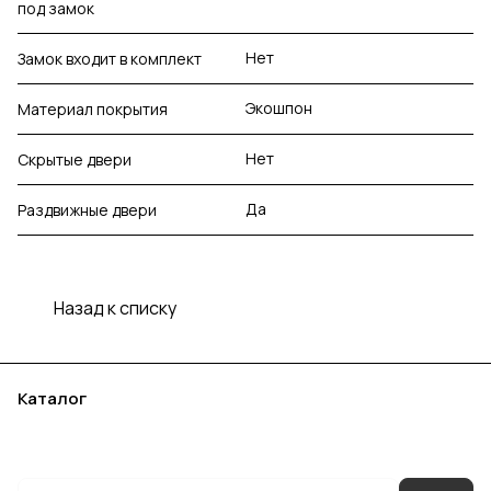
под замок
Нет
Замок входит в комплект
Экошпон
Материал покрытия
Нет
Скрытые двери
Да
Раздвижные двери
Назад к списку
Каталог
Акции
Бренды
Услуги
Блог
Условия оплаты
Условия доставки
Контакты
Магазины
Гарантия на товар
Документы
Оферта