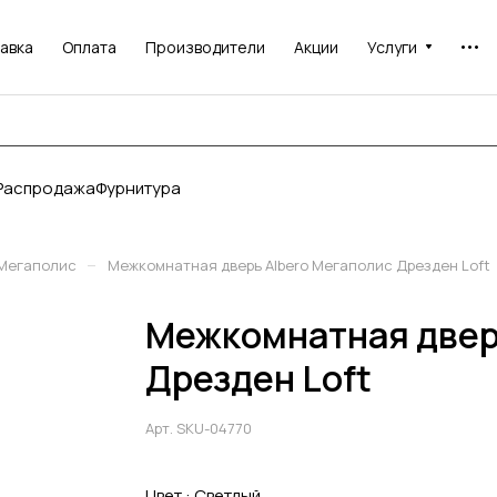
авка
Оплата
Производители
Акции
Услуги
Распродажа
Фурнитура
–
Мегаполис
Межкомнатная дверь Albero Мегаполис Дрезден Loft
Межкомнатная двер
Дрезден Loft
Арт.
SKU-04770
Цвет :
Светлый