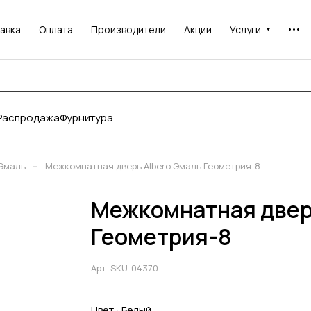
авка
Оплата
Производители
Акции
Услуги
Распродажа
Фурнитура
–
Эмаль
Межкомнатная дверь Albero Эмаль Геометрия-8
Межкомнатная двер
Геометрия-8
Арт.
SKU-04370
Цвет :
Белый