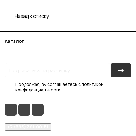
Назад к списку
Каталог
Акции
Бренды
Услуги
Блог
Условия оплаты
Условия доставки
Контакты
Магазины
Гарантия на товар
Документы
Оферта
Продолжая, вы соглашаетесь с
политикой
конфиденциальности
+7 (383) 381-00-51