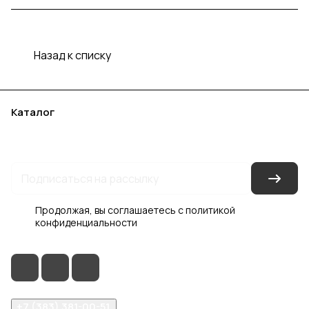
Назад к списку
Каталог
Акции
Бренды
Услуги
Блог
Условия оплаты
Условия доставки
Контакты
Магазины
Гарантия на товар
Документы
Оферта
Продолжая, вы соглашаетесь с
политикой
конфиденциальности
+7 (383) 381-00-51