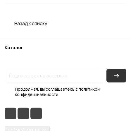
Назад к списку
Каталог
Акции
Бренды
Услуги
Блог
Условия оплаты
Условия доставки
Контакты
Магазины
Гарантия на товар
Документы
Оферта
Продолжая, вы соглашаетесь с
политикой
конфиденциальности
+7 (383) 381-00-51