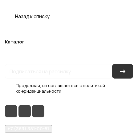
Назад к списку
Каталог
Акции
Бренды
Услуги
Блог
Условия оплаты
Условия доставки
Контакты
Магазины
Гарантия на товар
Документы
Оферта
Продолжая, вы соглашаетесь с
политикой
конфиденциальности
+7 (383) 381-00-51