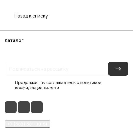
Назад к списку
Каталог
Акции
Бренды
Услуги
Блог
Условия оплаты
Условия доставки
Контакты
Магазины
Гарантия на товар
Документы
Оферта
Продолжая, вы соглашаетесь с
политикой
конфиденциальности
+7 (383) 381-00-51