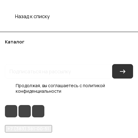
Назад к списку
Каталог
Акции
Бренды
Услуги
Блог
Условия оплаты
Условия доставки
Контакты
Магазины
Гарантия на товар
Документы
Оферта
Продолжая, вы соглашаетесь с
политикой
конфиденциальности
+7 (383) 381-00-51