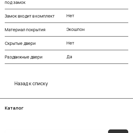
под замок
Нет
Замок входит в комплект
Экошпон
Материал покрытия
Нет
Скрытые двери
Да
Раздвижные двери
Назад к списку
Каталог
Акции
Бренды
Услуги
Блог
Условия оплаты
Условия доставки
Контакты
Магазины
Гарантия на товар
Документы
Оферта