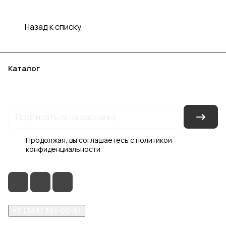
Назад к списку
Каталог
Акции
Бренды
Услуги
Блог
Условия оплаты
Условия доставки
Контакты
Магазины
Гарантия на товар
Документы
Оферта
Продолжая, вы соглашаетесь с
политикой
конфиденциальности
+7 (383) 381-00-51