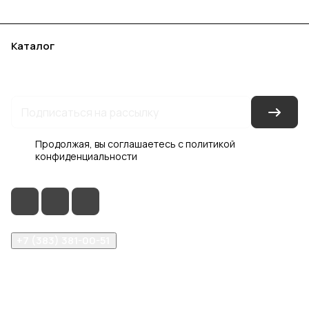
Каталог
Акции
Бренды
Услуги
Блог
Условия оплаты
Условия доставки
Контакты
Магазины
Гарантия на товар
Документы
Оферта
Продолжая, вы соглашаетесь с
политикой
конфиденциальности
+7 (383) 381-00-51
inter-dveri@bk.ru
проспект Дзержинского, д. 1/4, эт. 2