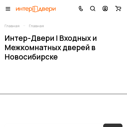
–
Главная
Главная
Интер-Двери | Входных и
Межкомнатных дверей в
Новосибирске
Каталог
Акции
Бренды
Услуги
Блог
Условия оплаты
Условия доставки
Контакты
Магазины
Гарантия на товар
Документы
Оферта