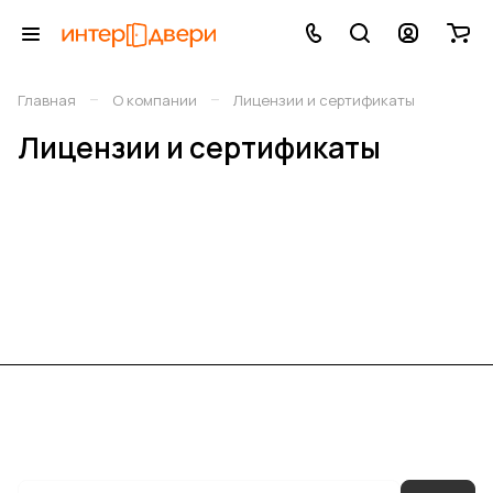
–
–
Главная
О компании
Лицензии и сертификаты
Лицензии и сертификаты
Каталог
Акции
Бренды
Услуги
Блог
Условия оплаты
Условия доставки
Контакты
Магазины
Гарантия на товар
Документы
Оферта