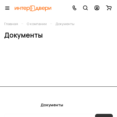
–
–
Главная
О компании
Документы
Документы
Каталог
Акции
Бренды
Услуги
Блог
Условия оплаты
Условия доставки
Контакты
Магазины
Гарантия на товар
Документы
Оферта