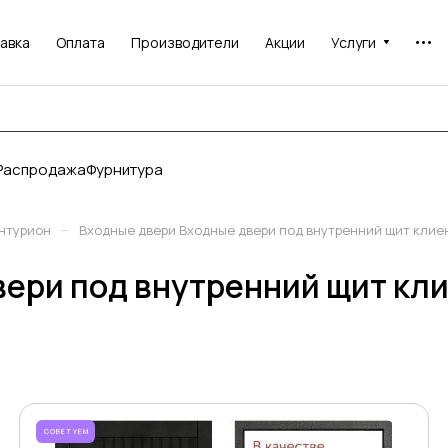
авка
Оплата
Производители
Акции
Услуги
Распродажа
Фурнитура
–
нтурион
Входные двери Входные двери под внутренний щит клие
вери под внутренний щит кл
СОВЕТУЕМ