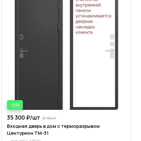
-5%
35 300 ₽/
шт
37 150 ₽
Входная дверь в дом с терморазрывом
Центурион TM-31
Арт.
SKU-23594