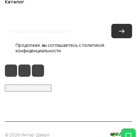
Каталог
Акции
Бренды
Услуги
Блог
Условия оплаты
Условия доставки
Контакты
Магазины
Гарантия на товар
Документы
Оферта
Продолжая, вы соглашаетесь с
политикой
конфиденциальности
+7 (383) 381-00-51
inter-dveri@bk.ru
проспект Дзержинского, д. 1/4, эт. 2
© 2026 Интер-Двери