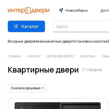
Новосибирск
Дост
Каталог
Входные двери
Межкомнатные двери
Установка и монтаж
–
–
–
–
Главная
Каталог
ВХОДНЫЕ ДВЕРИ
Мегатрон
Ква
Квартирные двери
17 товаров
Сначала дешевые