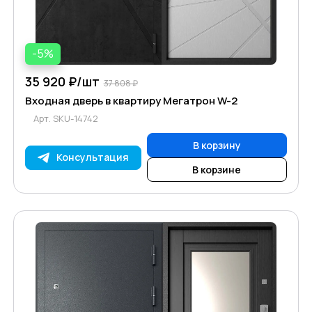
-5%
35 920 ₽/
шт
37 808 ₽
Входная дверь в квартиру Мегатрон W-2
Арт.
SKU-14742
В корзину
Консультация
В корзине