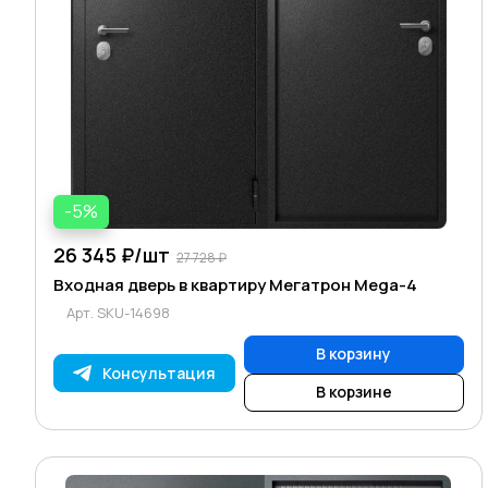
-5%
26 345 ₽/
шт
27 728 ₽
Входная дверь в квартиру Мегатрон Mega-4
Арт.
SKU-14698
В корзину
Консультация
В корзине