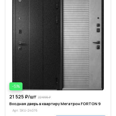
-5%
21 525 ₽/
шт
22 656 ₽
Входная дверь в квартиру Мегатрон FORTON 9
Арт.
SKU-24076