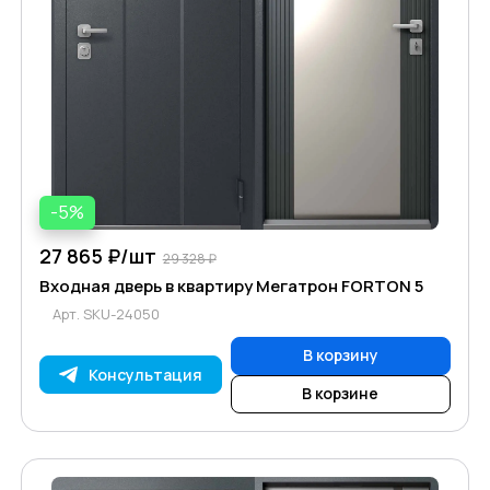
-5%
27 865 ₽/
шт
29 328 ₽
Входная дверь в квартиру Мегатрон FORTON 5
Арт.
SKU-24050
В корзину
Консультация
В корзине