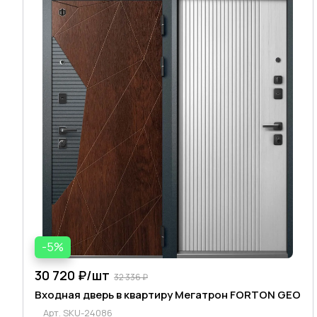
-5%
30 720 ₽/
шт
32 336 ₽
Входная дверь в квартиру Мегатрон FORTON GEO
Арт.
SKU-24086