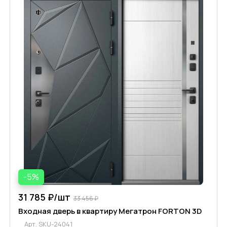
-5%
31 785 ₽/
шт
33 456 ₽
Входная дверь в квартиру Мегатрон FORTON 3D
Арт.
SKU-24041