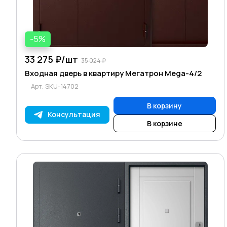
-5%
33 275 ₽/
шт
35 024 ₽
Входная дверь в квартиру Мегатрон Mega-4/2
Арт.
SKU-14702
В корзину
Консультация
В корзине