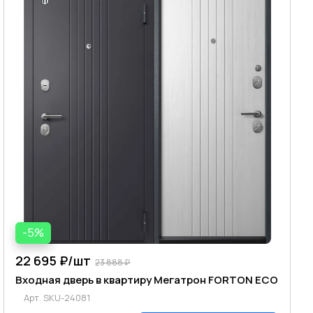
-5%
22 695 ₽/
шт
23 888 ₽
Входная дверь в квартиру Мегатрон FORTON ECO
Арт.
SKU-24081