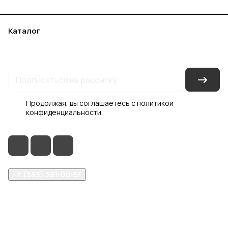
Каталог
Акции
Бренды
Услуги
Блог
Условия оплаты
Условия доставки
Контакты
Магазины
Гарантия на товар
Документы
Оферта
Продолжая, вы соглашаетесь с
политикой
конфиденциальности
+7 (383) 381-00-51
inter-dveri@bk.ru
проспект Дзержинского, д. 1/4, эт. 2